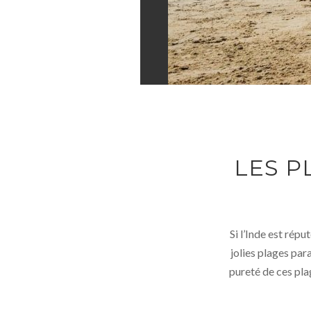
LES P
Si l’Inde est répu
jolies plages par
pureté de ces pla